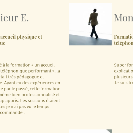
ieur E.
Mon
accueil physique et
Formatio
que
télépho
pé à la formation « un accueil
Super for
 téléphonique performant », la
explicatio
était très pédagogue et
plusieurs
te. Ayant eu des expériences en
Je suis tr
e par le passé, cette formation
ême bien professionnalisé et
p appris. Les sessions étaient
tes je n’ai pas vu le temps
recommande !