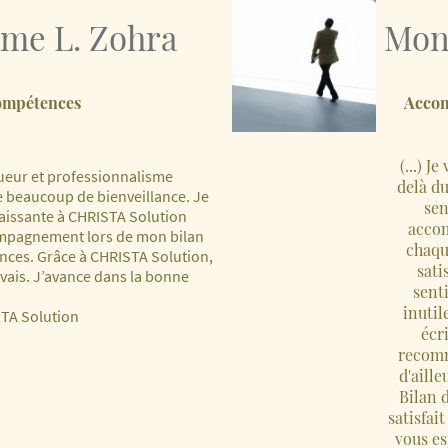
me L. Zohra
Mons
compétences
Accom
(...) J
gueur et professionnalisme
delà du
 beaucoup de bienveillance. Je
sen
aissante à CHRISTA Solution
acco
ompagnement lors de mon bilan
chaqu
ces. Grâce à CHRISTA Solution,
sati
e vais. J’avance dans la bonne
sent

inutil
TA Solution
écri
recom
d'aille
Bilan 
satisfait
vous es