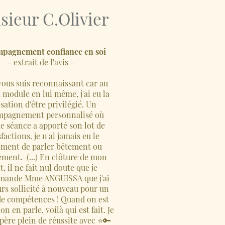
ieur C.Olivier
pagnement confiance en soi
- extrait de l'avis -
e vous suis reconnaissant car au
 module en lui même, j'ai eu la
sation d'être privilégié. Un
mpagnement personnalisé où
e séance a apporté son lot de
sfactions. je n'ai jamais eu le
iment de parler bêtement ou
ement. (...) En clôture de mon
t, il ne fait nul doute que je
mande Mme ANGUISSA que j'ai
urs sollicité à nouveau pour un
de compétences ! Quand on est
 on en parle, voilà qui est fait. Je
père plein de réussite avec ⭐️🔑