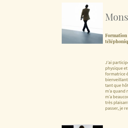
Mons
Formation 
téléphoni
J’ai partici
physique et
formatrice 
bienveillan
tant que hôt
m’a quand m
m’a beaucou
très plaisan
passer, je 