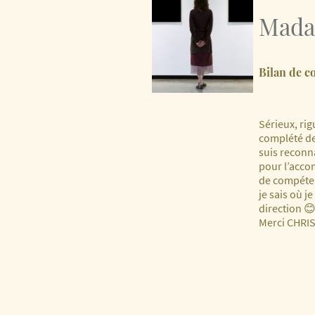
Mada
Bilan de 
Sérieux, ri
complété de
suis reconn
pour l’acc
de compéten
je sais où j
direction 
Merci CHRIS